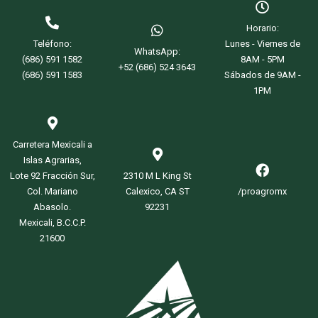
Horario:
Teléfono:
Lunes - Viernes de
WhatsApp:
(686) 591 1582
8AM - 5PM
+52 (686) 524 3643
(686) 591 1583
Sábados de 9AM -
1PM
Carretera Mexicali a
Islas Agrarias,
Lote 92 Fracción Sur,
2310 M L King St
Col. Mariano
Calexico, CA ST
/proagromx
Abasolo.
92231
Mexicali, B.C.C.P.
21600