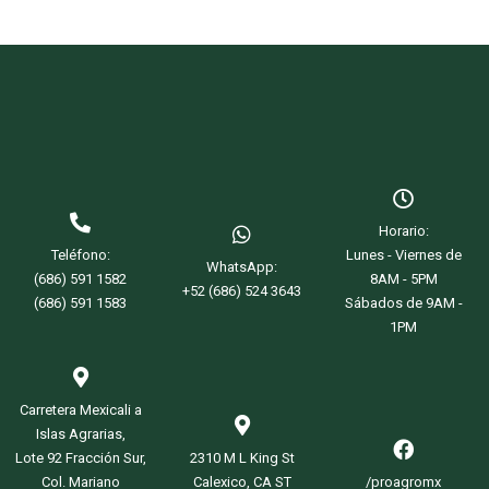
Read more
Horario:
Teléfono:
Lunes - Viernes de
WhatsApp:
(686) 591 1582
8AM - 5PM
+52 (686) 524 3643
(686) 591 1583
Sábados de 9AM -
1PM
Carretera Mexicali a
Islas Agrarias,
Lote 92 Fracción Sur,
2310 M L King St
Col. Mariano
Calexico, CA ST
/proagromx