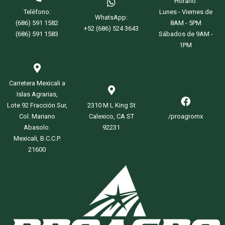
Horario:
Teléfono:
Lunes - Viernes de
WhatsApp:
(686) 591 1582
8AM - 5PM
+52 (686) 524 3643
(686) 591 1583
Sábados de 9AM -
1PM
Carretera Mexicali a
Islas Agrarias,
Lote 92 Fracción Sur,
2310 M L King St
Col. Mariano
Calexico, CA ST
/proagromx
Abasolo.
92231
Mexicali, B.C.C.P.
21600