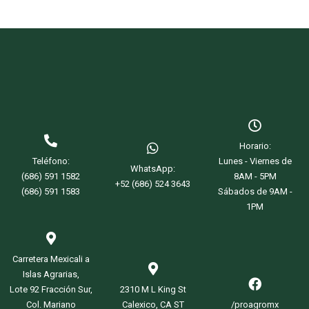
Read more
Horario:
Teléfono:
Lunes - Viernes de
WhatsApp:
(686) 591 1582
8AM - 5PM
+52 (686) 524 3643
(686) 591 1583
Sábados de 9AM -
1PM
Carretera Mexicali a
Islas Agrarias,
Lote 92 Fracción Sur,
2310 M L King St
Col. Mariano
Calexico, CA ST
/proagromx