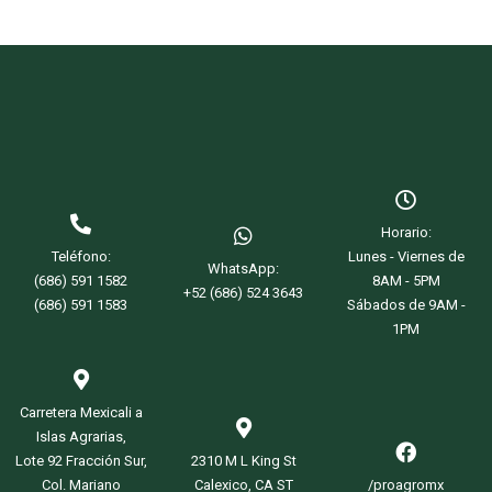
Read more
Horario:
Teléfono:
Lunes - Viernes de
WhatsApp:
(686) 591 1582
8AM - 5PM
+52 (686) 524 3643
(686) 591 1583
Sábados de 9AM -
1PM
Carretera Mexicali a
Islas Agrarias,
Lote 92 Fracción Sur,
2310 M L King St
Col. Mariano
Calexico, CA ST
/proagromx