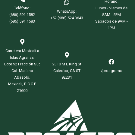
Horario:
Teléfono:
Lunes - Viernes de
WhatsApp:
(686) 591 1582
8AM - 5PM
+52 (686) 524 3643
(686) 591 1583
Sábados de 9AM -
1PM
Carretera Mexicali a
Islas Agrarias,
Lote 92 Fracción Sur,
2310 M L King St
Col. Mariano
Calexico, CA ST
/proagromx
Abasolo.
92231
Mexicali, B.C.C.P.
21600